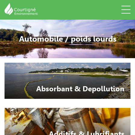
Automobile / poids lourds
Absorbant & Depollution
Additifs & Lubrifiants