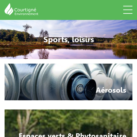
Sports, loisirs
Aérosols
Espaces verts & Phytosanitaire