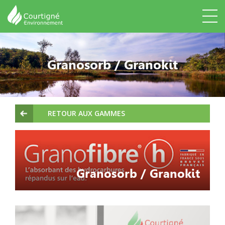
Granosorb / Granokit
RETOUR AUX GAMMES
Granosorb / Granokit