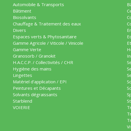
Automobile & Transports
B
Bâtiment
C
Biosolvants
Co
Chauffage & Traitement des eaux
C
Divers
E
Espaces verts & Phytosanitaire
E
Gamme Agricole / Viticole / Vinicole
Et
Gamme Verte
H
Granosorb / Granokit
In
H.A.C.C.P. / Collectivités / CHR
Se
Hygiène des mains
Se
Lingettes
S
Matériel d'application / EPI
S
Peintures et Décapants
S
Solvants dégraissants
Sp
Starblend
S
VOIERIE
T
Tr
T
Vi