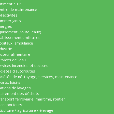
âtiment / TP
entre de maintenance
llectivités
ommerçants
nergies
quipement (route, eaux)
ablissements militaires
ôpitaux, ambulance
dustrie
cteur alimentaire
rvices de l'eau
ervices incendies et secours
ociétés d'autoroutes
ociétés de néttoyage, services, maintenance
orts, loisirs
tations de lavages
raitement des déchets
ansport ferroviaire, maritime, routier
ransporteurs
ticulture / agriculture / élevage