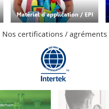
Matériel d'application / EPI
Nos certifications / agréments
e demain