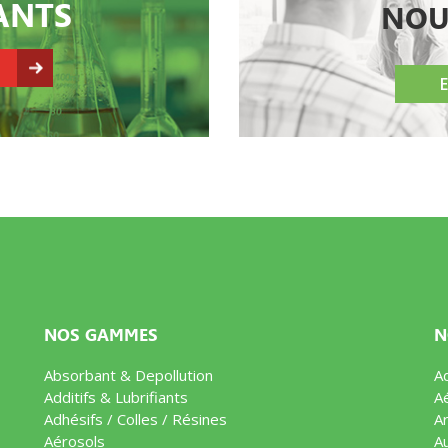
VANTS
NOU
NOS GAMMES
N
Absorbant & Depollution
Ad
Additifs & Lubrifiants
A
Adhésifs / Colles / Résines
Ar
Aérosols
A