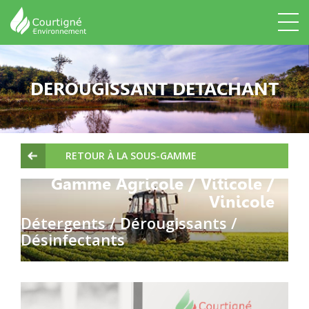
DEROUGISSANT DETACHANT
RETOUR À LA SOUS-GAMME
Gamme Agricole / Viticole /
Vinicole
Détergents / Dérougissants /
Désinfectants