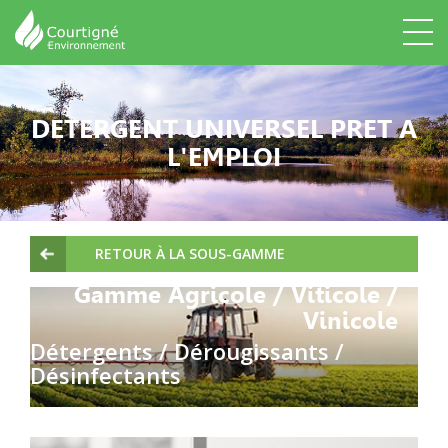
DETERGENT UNIVERSEL PRET A
L'EMPLOI
RETOUR À LA SOUS-GAMME
Gamme Agricole / Viticole /
Vinicole
Détergents / Dérougissants /
Désinfectants