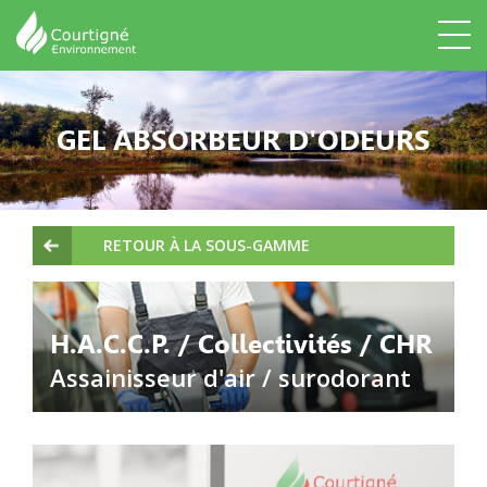
GEL ABSORBEUR D'ODEURS
RETOUR À LA SOUS-GAMME
H.A.C.C.P. / Collectivités / CHR
Assainisseur d'air / surodorant