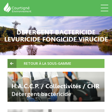
DETERGENT BACTERICIDE
LEVURICIDE FONGICIDE VIRUCIDE
RETOUR À LA SOUS-GAMME
H.A.C.C.P. / Collectivités / CHR
Détergent bactéricide