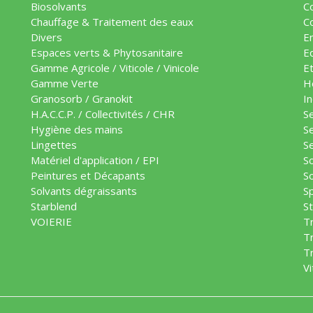
Biosolvants
Co
Chauffage & Traitement des eaux
C
Divers
E
Espaces verts & Phytosanitaire
E
Gamme Agricole / Viticole / Vinicole
Et
Gamme Verte
H
Granosorb / Granokit
In
H.A.C.C.P. / Collectivités / CHR
Se
Hygiène des mains
Se
Lingettes
S
Matériel d'application / EPI
S
Peintures et Décapants
S
Solvants dégraissants
Sp
Starblend
S
VOIERIE
T
Tr
T
Vi