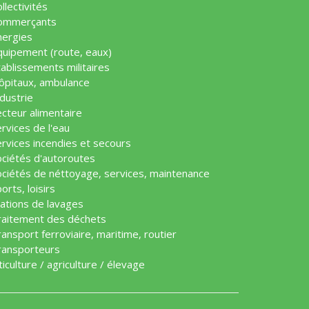
llectivités
ommerçants
nergies
quipement (route, eaux)
ablissements militaires
ôpitaux, ambulance
dustrie
cteur alimentaire
rvices de l'eau
ervices incendies et secours
ociétés d'autoroutes
ociétés de néttoyage, services, maintenance
orts, loisirs
tations de lavages
raitement des déchets
ansport ferroviaire, maritime, routier
ransporteurs
ticulture / agriculture / élevage