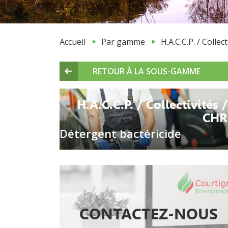
Accueil
Par gamme
H.A.C.C.P. / Collec
RETOUR À LA SOUS-GAMME
H.A.C.C.P. / Collectivités /
CHR
Détergent bactéricide
CONTACTEZ-NOUS