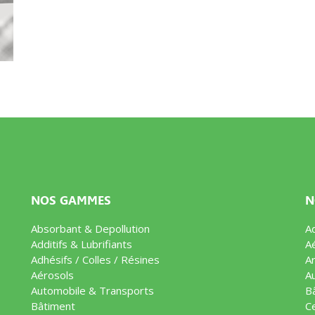
NOS GAMMES
N
Absorbant & Depollution
Ad
Additifs & Lubrifiants
A
Adhésifs / Colles / Résines
Ar
Aérosols
A
Automobile & Transports
B
Bâtiment
C