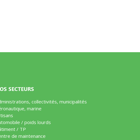
OS SECTEURS
ministrations, collectivités, municipalités
éronautique, marine
tisans
utomobile / poids lourds
âtiment / TP
entre de maintenance