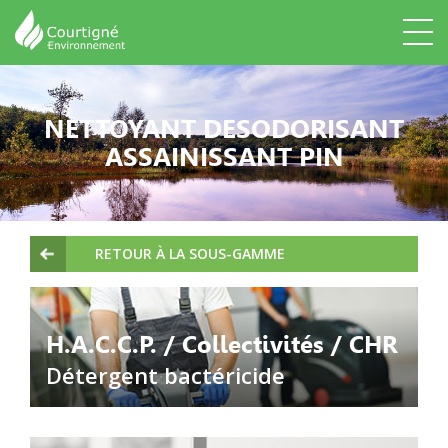
NETTOYANT DESODORISANT
ASSAINISSANT PIN
RETOUR À LA SOUS-GAMME
H.A.C.C.P. / Collectivités / CHR
Détergent bactéricide