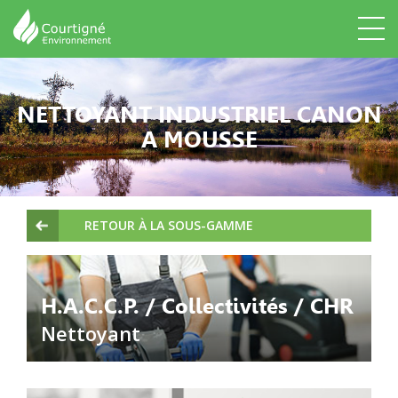
NETTOYANT INDUSTRIEL CANON
A MOUSSE
RETOUR À LA SOUS-GAMME
H.A.C.C.P. / Collectivités / CHR
Nettoyant